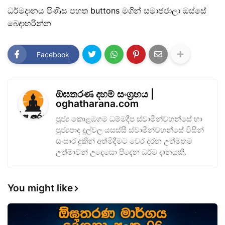
ධර්මදානය පිණිස පහත buttons මගින් සමාජජාලා ඔස්සේ
බෙදාහරින්න
Facebook
ඕඝතරණ දහම් සංග්‍රහය |
oghatharana.com
පූජ්‍ය කොළඹගම ධම්මදීප ස්වාමීන්වහන්සේ හා
පුජ්‍යපාද දූල්වල යසස්සී ස්වාමීන්වහන්සේ විසින්
සංසාර දුකින් අත්මිදීමට වෙර දරන උත්මතම
උත්මාවන් උදෙසො පිදෙන ධර්ම දානයකි.
You might like