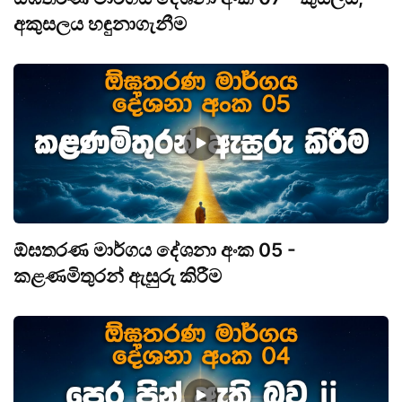
අකුසලය හඳුනාගැනීම
ඕඝතරණ මාර්ගය දේශනා අංක 05 -
කළණමිතුරන් ඇසුරු කිරීම