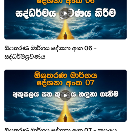
ඕඝතරණ මාර්ගය දේශනා අංක 06 -
සද්ධර්මශ්‍රවණය
ඕඝතරණ මාර්ගය දේශනා අංක 07 - කුසලය,