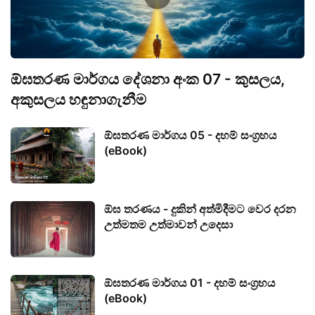
ඕඝතරණ මාර්ගය දේශනා අංක 07 - කුසලය,
අකුසලය හඳුනාගැනීම
ඕඝතරණ මාර්ගය 05 - දහම් සංග්‍රහය
(eBook)
ඕඝ තරණය - දුකින් අත්මිදීමට වෙර දරන
උත්මතම උත්මාවන් උදෙසා
ඕඝතරණ මාර්ගය 01 - දහම් සංග්‍රහය
(eBook)