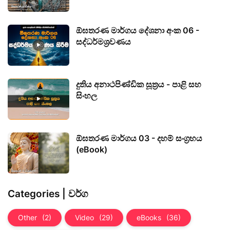
ඕඝතරණ මාර්ගය දේශනා අංක 06 -
සද්ධර්මශ්‍රවණය
දුතිය අනාථපිණ්ඩික සූත්‍රය - පාළි සහ
සිංහල
ඕඝතරණ මාර්ගය 03 - දහම් සංග්‍රහය
(eBook)
Categories | වර්ග
Other
(2)
Video
(29)
eBooks
(36)