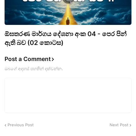
ඕඝතරණ මාර්ගය දේශනා අංක 04 - පෙර පින්
ඇති බව (02 කොටස)
Post a Comment
ඔබගේ අදහස් පහතින් දක්වන්න.
Previous Post
Next Post