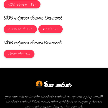
ධර්ම දේශනා
(13)
ධර්ම දේශනා නිකාය වශයෙන්
අංගුත්තර නිකාය
දීඝ නිකාය
ධර්ම දේශනා නිපාත වශයෙන්
ඒකක නිපාතය
පූජ්‍ය කොළඹගම ධම්මදීප ස්වාමීන්වහන්සේ හා පුජ්‍යපාද දූල්වල යසස්සී
ස්වාමීන්වහන්සේ විසින් සංසාර දුකින් අත්මිදීමට වෙර දරන උත්මතම
උත්මාවන් උදෙසො පිදෙන ධර්ම දානයකි.