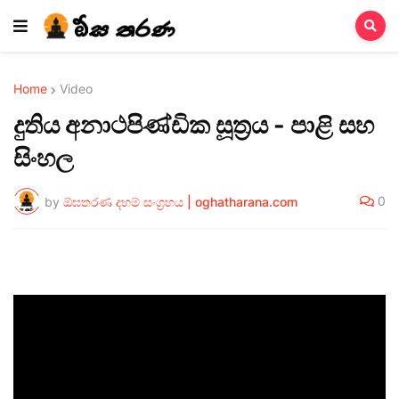
Home
Video
දුතිය අනාථපිණ්ඩික සූත්‍රය - පාළි සහ
සිංහල
0
by
ඕඝතරණ දහම් සංග්‍රහය | oghatharana.com