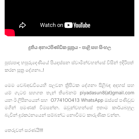
දුතිය අනාථපිණ්ඩික සූත්‍රය - පාළි සහ සිංහල
පුජ්‍යපාද හපුරුදෙණියේ පියදස්සන ස්වාමීන්වහන්සේ විසින් ඉදිරිපත්
කරන සූත්‍ර දේශනා..!
මෙම වෙබ්අඩවියෙහි පලවන ත්‍රිපිටක දේශනා පිළිබඳ අදහස් සහ
යම් ගැටළු සහගත තැන් තිබේනම් piyadasun8{at}gmail.com
යන ඊ ලිපිනයෙන් සහ O7741OO413 WhatsApp ඔස්සේ පණිවුඩ
මගින් පමණක් විමසන්න. ඔවුන්වහන්සේ ඉතාම කාර්යබහුල
බැවින් දුරකථනයෙන් සම්බන්ධ නොවීමට කාරුණික වන්න.
තෙරුවන් සරණයි!!!