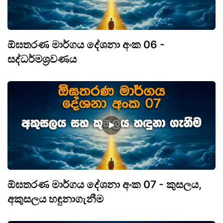
ඕඝතරණ මාර්ගය දේශනා අංක 06 -
සද්ධර්මශ්‍රවණය
ඕඝතරණ මාර්ගය දේශනා අංක 07 - කුසලය,
අකුසලය හඳුනාගැනීම