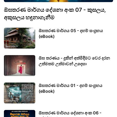
ඕඝතරණ මාර්ගය දේශනා අංක 07 - කුසලය,
අකුසලය හඳුනාගැනීම
ඕඝතරණ මාර්ගය 05 - දහම් සංග්‍රහය
(eBook)
ඕඝ තරණය - දුකින් අත්මිදීමට වෙර දරන
උත්මතම උත්මාවන් උදෙසා
ඕඝතරණ මාර්ගය 01 - දහම් සංග්‍රහය
(eBook)
ඕඝතරණ මාර්ගය දේශනා අංක 06 -