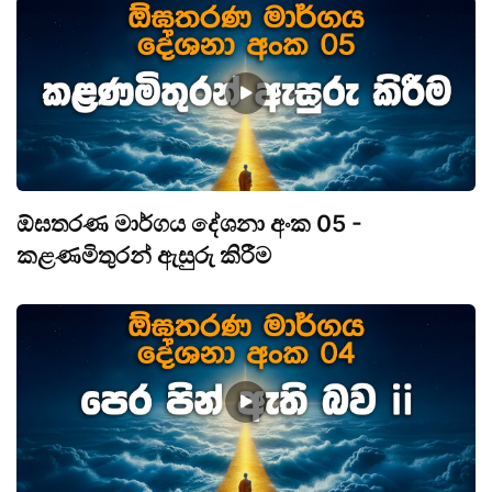
ඕඝතරණ මාර්ගය දේශනා අංක 05 -
කළණමිතුරන් ඇසුරු කිරීම