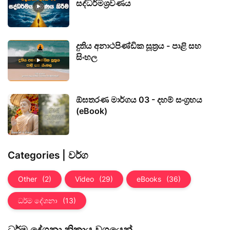
සද්ධර්මශ්‍රවණය
දුතිය අනාථපිණ්ඩික සූත්‍රය - පාළි සහ
සිංහල
ඕඝතරණ මාර්ගය 03 - දහම් සංග්‍රහය
(eBook)
Categories | වර්ග
Other
(2)
Video
(29)
eBooks
(36)
ධර්ම දේශනා
(13)
ධර්ම දේශනා නිකාය වශයෙන්