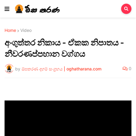
Home
Video
අංගුත්තර නිකාය - ඒකක නිපාතය -
නීවරණප්පහාන වග්ගය
0
by
ඕඝතරණ දහම් සංග්‍රහය | oghatharana.com