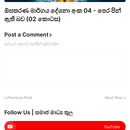
ඕඝතරණ මාර්ගය දේශනා අංක 04 - පෙර පින්
ඇති බව (02 කොටස)
Post a Comment
ඔබගේ අදහස් පහතින් දක්වන්න.
Previous Post
Next Post
Follow Us | සමාජ මාධ්‍ය තුල
YouTube