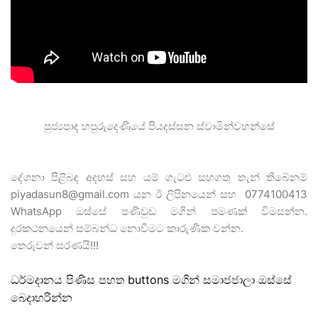
දේශනා පිළිබඳ අදහස් සහ යම් ගැටළු සහගත තැන් තිබේනම් 
piyadasun8@gmail.com යන ඊ ලිපිනයෙන් සහ  0774100413  
WhatsApp ඔස්සේ පණිවුඩ මගින් පමණක් විමසන්න. 
දුරකථනයෙන් සම්බන්ධ නොවීමට කාරුණික වන්න. 
තෙරුවන් සරණයි!!!
ධර්මදානය පිණිස පහත buttons මගින් සමාජජාලා ඔස්සේ
බෙදාහරින්න