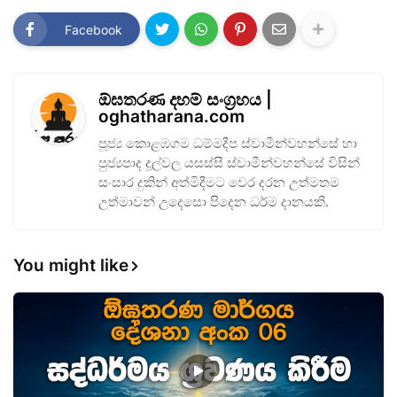
Facebook
ඕඝතරණ දහම් සංග්‍රහය |
oghatharana.com
පූජ්‍ය කොළඹගම ධම්මදීප ස්වාමීන්වහන්සේ හා
පුජ්‍යපාද දූල්වල යසස්සී ස්වාමීන්වහන්සේ විසින්
සංසාර දුකින් අත්මිදීමට වෙර දරන උත්මතම
උත්මාවන් උදෙසො පිදෙන ධර්ම දානයකි.
You might like