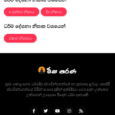
අංගුත්තර නිකාය
දීඝ නිකාය
ධර්ම දේශනා නිපාත වශයෙන්
ඒකක නිපාතය
පූජ්‍ය කොළඹගම ධම්මදීප ස්වාමීන්වහන්සේ හා පුජ්‍යපාද දූල්වල යසස්සී
ස්වාමීන්වහන්සේ විසින් සංසාර දුකින් අත්මිදීමට වෙර දරන උත්මතම
උත්මාවන් උදෙසො පිදෙන ධර්ම දානයකි.