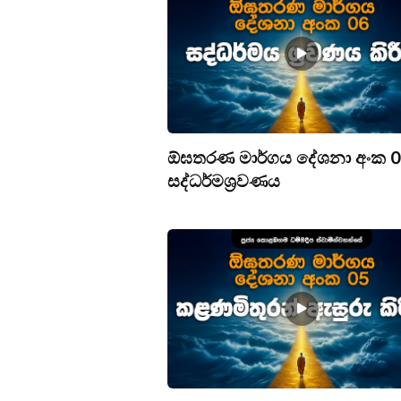
ඕඝතරණ මාර්ගය දේශනා අංක 0
සද්ධර්මශ්‍රවණය