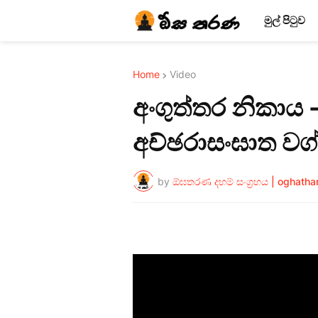
මුල් පිටුව
Home
Video
අංගුත්තර නිකාය
අච්ඡරාසංඝාත වග
by
ඕඝතරණ දහම් සංග්‍රහය | oghath