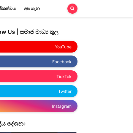
ජිකත්වය
අප ගැන
ow Us | සමාජ මාධ්‍ය තුල
YouTube
Facebook
TickTok
Twitter
Instagram
‍රිය ‌දේශනා