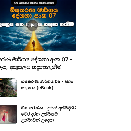
රණ මාර්ගය දේශනා අංක 07 -
ලය, අකුසලය හඳුනාගැනීම
ඕඝතරණ මාර්ගය 05 - දහම්
සංග්‍රහය (eBook)
ඕඝ තරණය - දුකින් අත්මිදීමට
වෙර දරන උත්මතම
උත්මාවන් උදෙසා