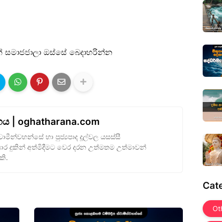
් සමාජජාලා ඔස්සේ බෙදාහරින්න
රහය | oghatharana.com
ාමීන්වහන්සේ හා පුජ්‍යපාද දූල්වල යසස්සී
සාර දුකින් අත්මිදීමට වෙර දරන උත්මතම උත්මාවන්
කි.
Cate
Ot