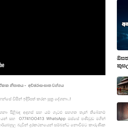
ඕඝත
කුස
- ඒකක නිපාතය -
අච්ඡරාසංඝාත වග්ගය
න්සේ විසින් ඉදිරිපත් කරන සූත්‍ර දේශනා..!
ේශනා පිළිබඳ අදහස් සහ යම් ගැටළු සහගත තැන් තිබේනම්
නයෙන් සහ O7741OO413 WhatsApp ඔස්සේ පණිවුඩ මගින්
ාර්යබහුල බැවින් දුරකථනයෙන් සම්බන්ධ නොවීමට කාරුණික