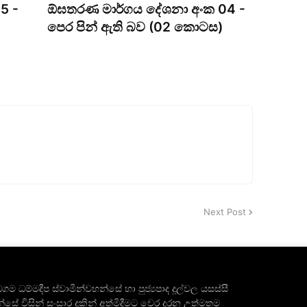
5 -
ඕඝතරණ මාර්ගය දේශනා අංක 04 -
පෙර පින් ඇති බව (02 කොටස)
Next Post
ගම ධම්මදීප ස්වාමීන්වහන්සේ හා පුජ්‍යපාද දූල්වල යසස්සී
්සේ විසින් සංසාර දුකින් අත්මිදීමට වෙර දරන උත්මතම