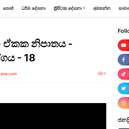
පොත්
ධර්ම දේශනා
ත්‍රිපිටක දේශනා
අමතන්න
සාමා
Foll
 - ඒකක නිපාතය -
්ගය - 18
0
arana.com
ජනප්