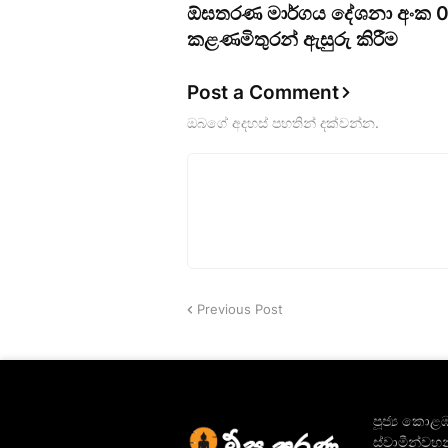
ඕඝතරණ මාර්ගය දේශනා අංක 0
කළණමිතුරන් ඇසුරු කිරීම
Post a Comment
ඔබගේ අදහස් පහතින් දක්වන්න.
Previous Post
පූජ්‍ය කොළඹ
ස්වාමීන්වහන