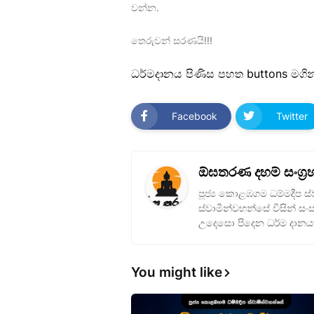
වන්න.
තෙරුවන් සරණයි!!!
ධර්මදානය පිණිස පහත buttons මගින
Facebook
Twitter
ඕඝතරණ දහම් සංග්‍
පූජ්‍ය කොළඹගම ධම්මදීප ස්ව
ස්වාමීන්වහන්සේ විසින් සං
උදෙසො පිදෙන ධර්ම දානය
You might like