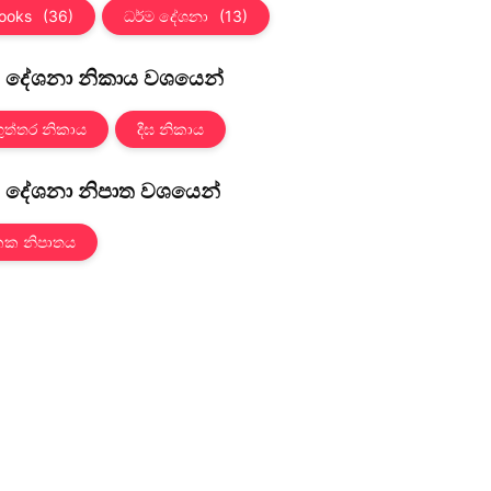
ooks
(36)
ධර්ම දේශනා
(13)
ම දේශනා නිකාය වශයෙන්
ගුත්තර නිකාය
දීඝ නිකාය
ම දේශනා නිපාත වශයෙන්
ක නිපාතය