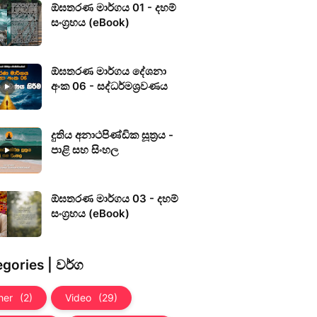
ඕඝතරණ මාර්ගය 01 - දහම්
සංග්‍රහය (eBook)
ඕඝතරණ මාර්ගය දේශනා
අංක 06 - සද්ධර්මශ්‍රවණය
දුතිය අනාථපිණ්ඩික සූත්‍රය -
පාළි සහ සිංහල
ඕඝතරණ මාර්ගය 03 - දහම්
සංග්‍රහය (eBook)
gories | වර්ග
her
(2)
Video
(29)