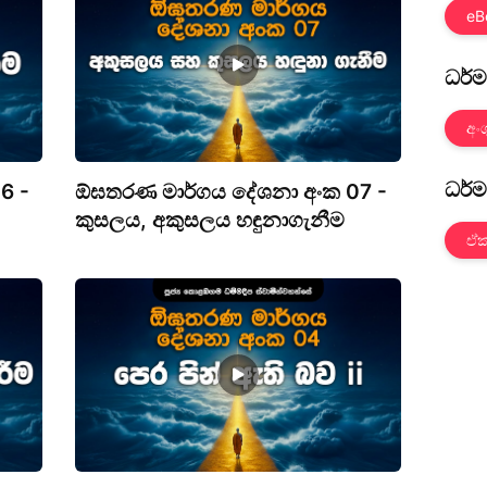
eB
ධර්
අං
ධර්
6 -
ඕඝතරණ මාර්ගය දේශනා අංක 07 -
කුසලය, අකුසලය හඳුනාගැනීම
ඒක