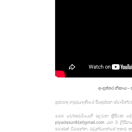
අංගුත්තර නිකාය 
පුජ්‍යපාද හපුරුදෙණියේ පියදස්සන ස්වාමීන්වහ
මෙම වෙබ්අඩවියෙහි පලවන ත්‍රිපිටක ද
piyadasun8{at}gmail.com යන ඊ ලිපි
පමණක් විමසන්න. ඔවුන්වහන්සේ ඉතාම ක