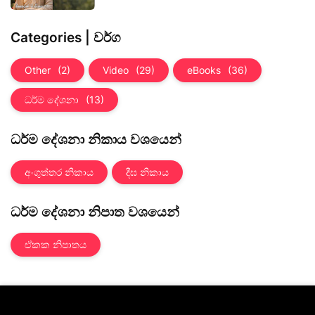
Categories | වර්ග
Other
(2)
Video
(29)
eBooks
(36)
ධර්ම දේශනා
(13)
ධර්ම දේශනා නිකාය වශයෙන්
අංගුත්තර නිකාය
දීඝ නිකාය
ධර්ම දේශනා නිපාත වශයෙන්
ඒකක නිපාතය