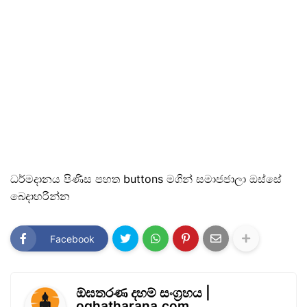
ධර්මදානය පිණිස පහත buttons මගින් සමාජජාලා ඔස්සේ
බෙදාහරින්න
Facebook
ඕඝතරණ දහම් සංග්‍රහය |
oghatharana.com