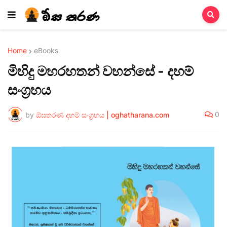
Home
eBooks
මිහිදු මහරහතන් වහන්සේ - දහම්
සංග්‍රහය
0
by
ඕඝතරණ දහම් සංග්‍රහය | oghatharana.com