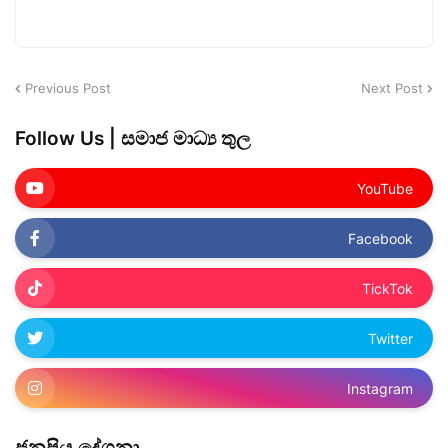
Previous Post
Next Post
Follow Us | සමාජ මාධ්‍ය තුල
YouTube
Facebook
TickTok
Twitter
Instagram
ජනප්‍රිය ‌දේශනා