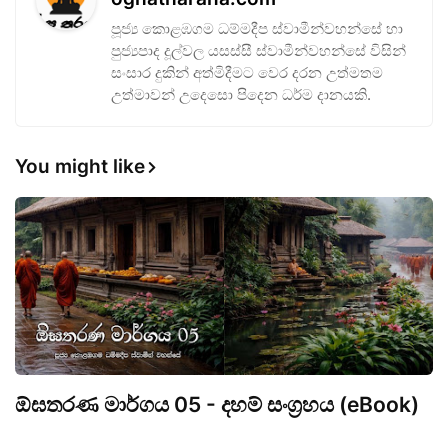
පූජ්‍ය කොළඹගම ධම්මදීප ස්වාමීන්වහන්සේ හා
පුජ්‍යපාද දූල්වල යසස්සී ස්වාමීන්වහන්සේ විසින්
සංසාර දුකින් අත්මිදීමට වෙර දරන උත්මතම
උත්මාවන් උදෙසො පිදෙන ධර්ම දානයකි.
You might like
ඕඝතරණ මාර්ගය 05 - දහම් සංග්‍රහය (eBook)