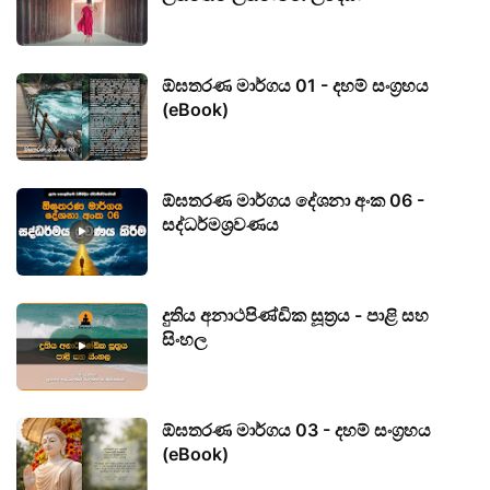
ඕඝතරණ මාර්ගය 01 - දහම් සංග්‍රහය
(eBook)
ඕඝතරණ මාර්ගය දේශනා අංක 06 -
සද්ධර්මශ්‍රවණය
දුතිය අනාථපිණ්ඩික සූත්‍රය - පාළි සහ
සිංහල
ඕඝතරණ මාර්ගය 03 - දහම් සංග්‍රහය
(eBook)