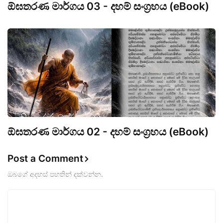
ඕඝතරණ මාර්ගය 03 - දහම් සංග්‍රහය (eBook)
ඕඝතරණ මාර්ගය 02 - දහම් සංග්‍රහය (eBook)
Post a Comment
ඔබගේ අදහස් පහතින් දක්වන්න.