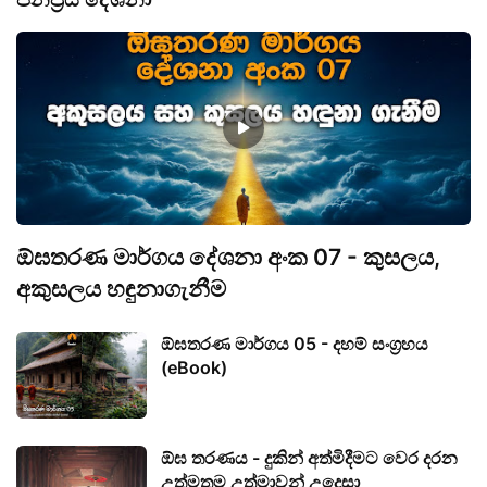
ඕඝතරණ මාර්ගය දේශනා අංක 07 - කුසලය,
අකුසලය හඳුනාගැනීම
ඕඝතරණ මාර්ගය 05 - දහම් සංග්‍රහය
(eBook)
ඕඝ තරණය - දුකින් අත්මිදීමට වෙර දරන
උත්මතම උත්මාවන් උදෙසා