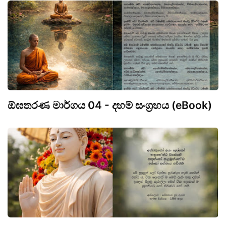
ඕඝතරණ මාර්ගය 04 - දහම් සංග්‍රහය (eBook)