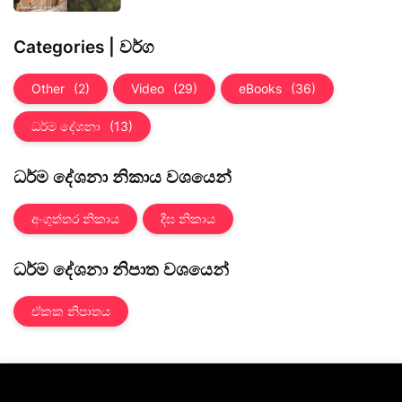
Categories | වර්ග
Other
(2)
Video
(29)
eBooks
(36)
ධර්ම දේශනා
(13)
ධර්ම දේශනා නිකාය වශයෙන්
අංගුත්තර නිකාය
දීඝ නිකාය
ධර්ම දේශනා නිපාත වශයෙන්
ඒකක නිපාතය