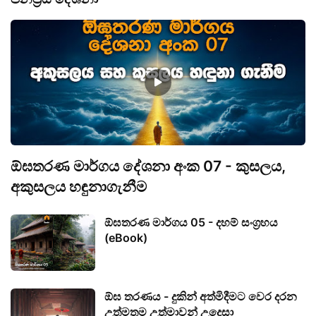
ඕඝතරණ මාර්ගය දේශනා අංක 07 - කුසලය,
අකුසලය හඳුනාගැනීම
ඕඝතරණ මාර්ගය 05 - දහම් සංග්‍රහය
(eBook)
ඕඝ තරණය - දුකින් අත්මිදීමට වෙර දරන
උත්මතම උත්මාවන් උදෙසා