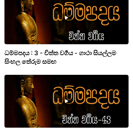
ධම්මපදය : 3 - චිත්ත වර්‍ගය - ගාථා සියල්ලම
සිංහල තේරුම සමඟ