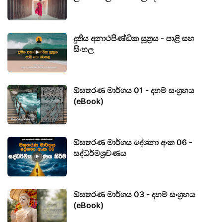
දුතිය අනාථපිණ්ඩික සූත්‍රය - පාළි සහ
සිංහල
ඕඝතරණ මාර්ගය 01 - දහම් සංග්‍රහය
(eBook)
ඕඝතරණ මාර්ගය දේශනා අංක 06 -
සද්ධර්මශ්‍රවණය
ඕඝතරණ මාර්ගය 03 - දහම් සංග්‍රහය
(eBook)