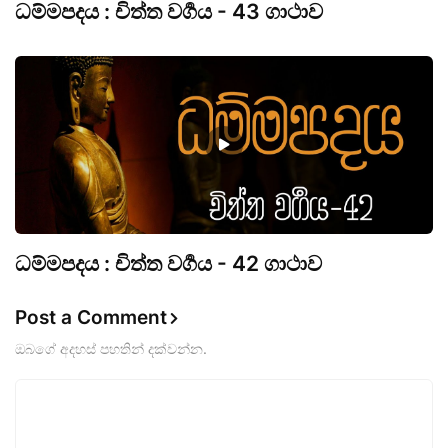
ධම්මපදය : චිත්ත වර්‍ගය - 43 ගාථාව
ධම්මපදය : චිත්ත වර්‍ගය - 42 ගාථාව
Post a Comment
ඔබගේ අදහස් පහතින් දක්වන්න.