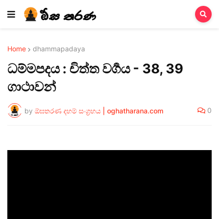
Home
dhammapadaya
ධම්මපදය : චිත්ත වර්‍ගය - 38, 39
ගාථාවන්
0
by
ඕඝතරණ දහම් සංග්‍රහය | oghatharana.com