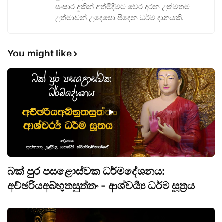
සංසාර දුකින් අත්මිදීමට වෙර දරන උත්මතම
උත්මාවන් උදෙසො පිදෙන ධර්ම දානයකි.
You might like
බක් පුර පසළොස්වක ධර්මදේශනය:
අච්ඡරියඅබ්භුතසුත්තං - ආශ්චර්‍ය්‍ය ධර්ම සූත්‍රය