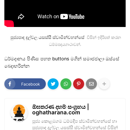
පුජ්‍යපාද දූල්වල යසස්සී ස්වාමීන්වහන්සේ
විසින් ඉදිරිපත් කරන
ධම්මපදයගාථාවන්.
ධර්මදානය පිණිස පහත buttons මගින් සමාජජාලා ඔස්සේ
බෙදාහරින්න
Facebook
ඕඝතරණ දහම් සංග්‍රහය |
oghatharana.com
පූජ්‍ය කොළඹගම ධම්මදීප ස්වාමීන්වහන්සේ හා
පුජ්‍යපාද දූල්වල යසස්සී ස්වාමීන්වහන්සේ විසින්